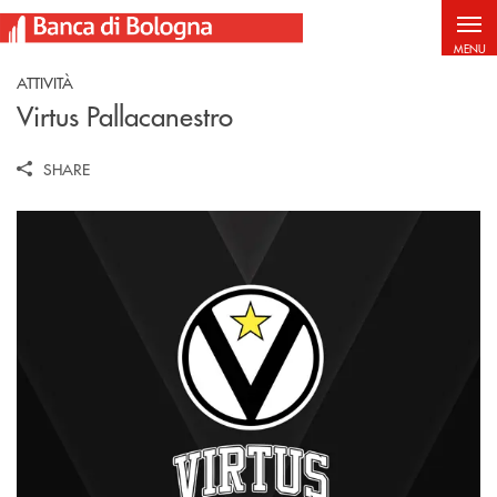
Salta al contenuto principale
MENU
ATTIVITÀ
Virtus Pallacanestro
SHARE