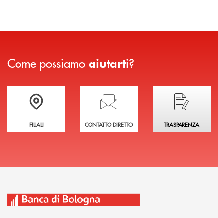
Come possiamo
?
aiutarti
Trova la filiale più vicina a te
Hai bisogno di assistenza immediata?
Hai bisogno di alcuni
FILIALI
CONTATTO DIRETTO
TRASPARENZA