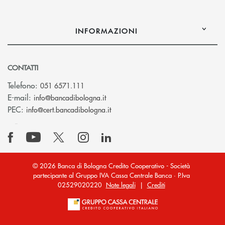
INFORMAZIONI
CONTATTI
Telefono:
051 6571.111
(si apre l’app di posta elettronica)
E-mail:
info@bancadibologna.it
(si apre l’app di posta elettronica
PEC:
info@cert.bancadibologna.it
© 2026 Banca di Bologna Credito Cooperativo - Società
partecipante al Gruppo IVA Cassa Centrale Banca · P.Iva
02529020220
Note legali
|
Crediti