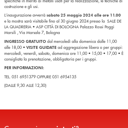
specifiche in merito ai metalli usati per la realizzazione, le tecniche di
costruzione e gli usi.
L‘inaugurazione avverrà
sabato 25 maggio 2024 alle ore 11.00
e la mostra sarà visitabile fino al 30 giugno 2024 presso la SALE DE
LA QUADRERIA • ASP CITTÀ DI BOLOGNA Palazzo Rossi Poggi
Marsili , Via Marsala 7, Bologna
dal mercoledì alla domenica dalle 11,00
INGRESSO GRATUITO
alle 18,00 •
ad aggregazione libera o per gruppi:
VISITE GUIDATE
mercoledì, venerdì, sabato, domenica ore 11,00 • 15,00 • 17,00 • È
consigliata la prenotazione, obbligatoria per i gruppi.
PER INFORMAZIONI:
TEL. 051 6951379 OPPURE 051 6954135
(DALLE 9,30 ALLE 12,30)