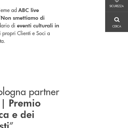
SICUREZZA
SICUREZZA
ieme ad
ABC live
“
Non smettiamo di
CERCA
dario di
eventi culturali in
CERCA
i propri Clienti e Soci a
ta.
ologna partner
 | Premio
ica e dei
”
sti