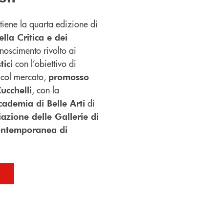
iene la quarta edizione di
lla Critica e dei
conoscimento rivolto ai
con l’obiettivo di
tici
o col mercato,
promosso
, con la
ucchelli
di
cademia di Belle Arti
iazione delle Gallerie di
ontemporanea di