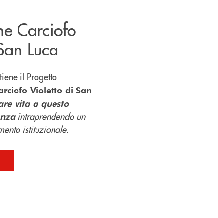
ne Carciofo
 San Luca
iene il Progetto
rciofo Violetto di San
are vita a questo
intraprendendo un
enza
ento istituzionale.