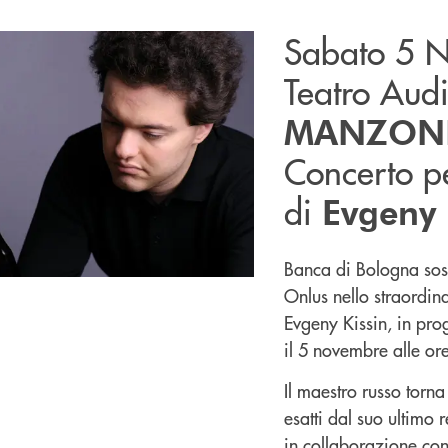
Sabato 5 
Teatro Aud
MANZON
Concerto p
di
Evgeny 
Banca di Bologna sost
Onlus nello straordina
Evgeny Kissin, in pr
il 5 novembre alle or
Il maestro russo torn
esatti dal suo ultimo re
in collaborazione co