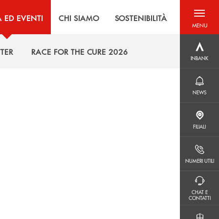
À ED EVENTI
CHI SIAMO
SOSTENIBILITÀ
MENU
menu destra
INBANK
TER
RACE FOR THE CURE 2026
INBANK
TER
RACE FOR THE CURE 2026
NEWS
NEWS
FILIALI
FILIALI
NUMERI UTILI
NUMERI UTILI
CHAT E CONTATTI
CHAT E
CONTATTI