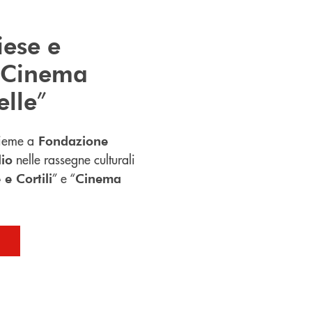
iese e
Cinema
”
elle
ieme a
Fondazione
nelle rassegne culturali
lio
” e “
 e Cortili
Cinema