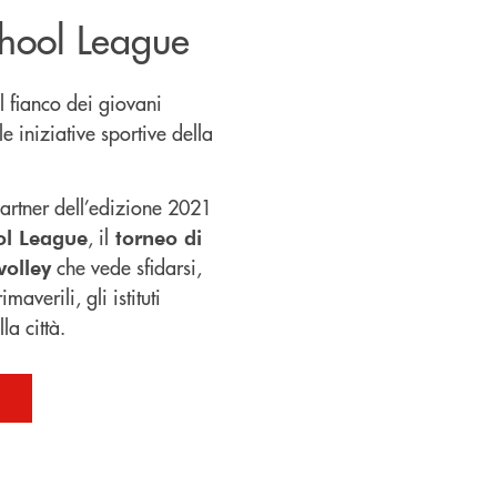
hool League
 fianco dei giovani
e iniziative sportive della
artner dell’edizione 2021
, il
ol League
torneo di
che vede sfidarsi,
volley
averili, gli istituti
la città.