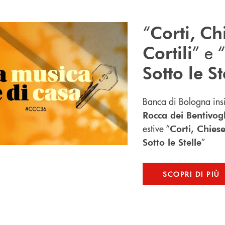
“
Corti, Ch
” e “
Cortili
Sotto le St
Banca di Bologna ins
Rocca dei Bentivog
estive “
Corti, Chiese
”
Sotto le Stelle
SCOPRI DI PIÙ