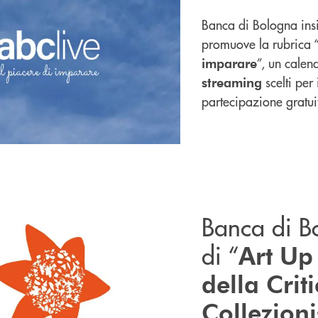
Banca di Bologna
ins
promuove la rubrica
”
, un calen
imparare
scelti per 
streaming
partecipazione gratui
Banca di B
di “
Art Up
della Crit
Collezioni