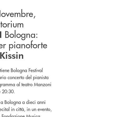
Novembre,
itorium
Bologna:
I
er pianoforte
Kissin
iene Bologna Festival
rio concerto del pianista
ogramma al teatro Manzoni
e 20:30.
a a Bologna a dieci anni
cital in città, in un evento,
n Fondazione Musica