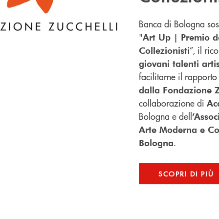
Banca di Bologna sost
"
Art Up | Premio de
”, il ri
Collezionisti
giovani talenti artis
facilitarne il rapport
dalla Fondazione Z
collaborazione di
Ac
Bologna e dell
’Assoc
Arte Moderna e C
.
Bologna
SCOPRI DI PIÙ