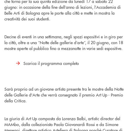
che torna per la sua quinta edizione da lunedì 17 a sabato 22
giugno: in occasione della fine dell’anno di lezioni, l’Accademia di
Belle Arti di Bologna apre le porte alla città e mette in mostra la
creatività dei suoi studenti.
Decine di eventi in una settimana, negli spazi espositivi e in giro per
la città, oltre a una “Notte delle gallerie d’arte”, il 20 giugno, con 18
mostre aperte al pubblico fino a mezzanotte in varie sedi espositive.
Scarica il programma completo
Sarà proprio ad un giovane artista presente tra le mostre della Notte
delle Gallerie d'Arte che verrà consegnato il premio Art Up - Premio
della Critica.
La giuria di Art Up composta da Lorenzo Balbi, artistic director del
MAMbo, dalla collezionista Paola Giovanardi Rossi e da Simone
Menegoi, direttore artistico Artefiera di Bologna nonchè Curatore di