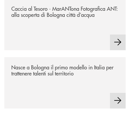
/news/2026-marantona-fotografica-ant/
Caccia al Tesoro - MarANTona Fotografica ANT:
alla scoperta di Bologna città d’acqua
/news/nasce-a-bologna-il-primo-modello-in-italia-per-trattenere-talenti-s
Nasce a Bologna il primo modello in Italia per
trattenere talenti sul territorio